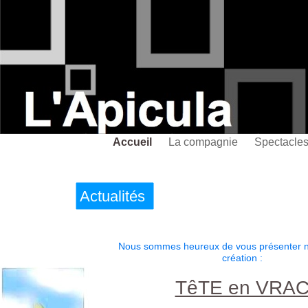
Accueil
La compagnie
Spectacle
Actualités
Nous sommes heureux de vous présenter n
création :
TêTE en VRA